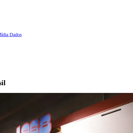
ídia Dados
il