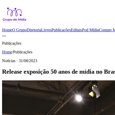
Home
O Grupo
Diretoria
Livros
Publicações
Editais
Pod Mídia
Contato
M
Publicações
Home
/
Publicações
Notícias · 31/08/2023
Release exposição 50 anos de mídia no Bras