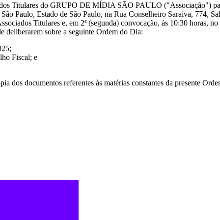
ciados Titulares do GRUPO DE MÍDIA SÃO PAULO ("Associação") para 
e São Paulo, Estado de São Paulo, na Rua Conselheiro Saraiva, 774, Sa
Associados Titulares e, em 2ª (segunda) convocação, às 10:30 horas, n
 de deliberarem sobre a seguinte Ordem do Dia:
025;
ho Fiscal; e
pia dos documentos referentes às matérias constantes da presente Ord