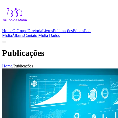
Home
O Grupo
Diretoria
Livros
Publicações
Editais
Pod
Mídia
Álbuns
Contato
Mídia Dados
Publicações
Home
/
Publicações